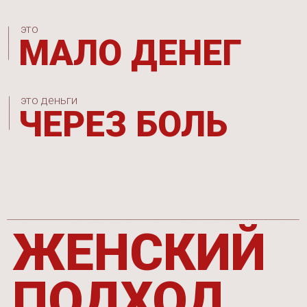
Через кайф, азарт
и вдохновение
Через энергию Величия
Когда чувствуешь, что ты
Богиня и можешь все.
больше удовольствия =