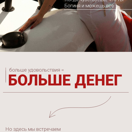
Я
НЕ СМОГУ
У МЕНЯ
НЕ ПОЛУЧИТСЯ
Я ЕЩЕ
НЕДОСТАТОЧНО …
Я ЭТОГО
НЕ ДОСТОЙНА
МНЕ ЭТО
НЕ НУЖНО
ЭТО ВСЕ
БЕССМЫСЛЕННО
Убрать сопротивление, которое отнимает все
силы и энергию
Негативные убеждения и сценарии