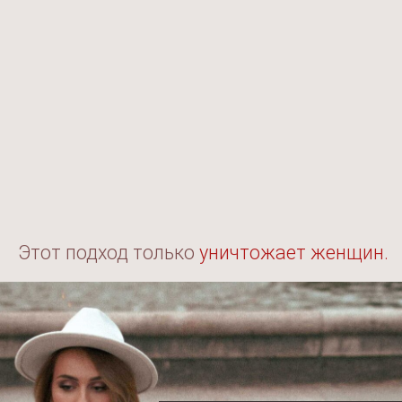
КАК ИТОГ:
Выгорания
Через кайф, азарт
Нет энергии
и вдохновение
Нет радости жизни
Нет яркости жизни
Вечная тревога и паника
Через энергию Величия
Чувство «я недостаточно хороша»
Обесценивание
Сравнение
Когда чувствуешь, что ты
Богиня и можешь все.
это