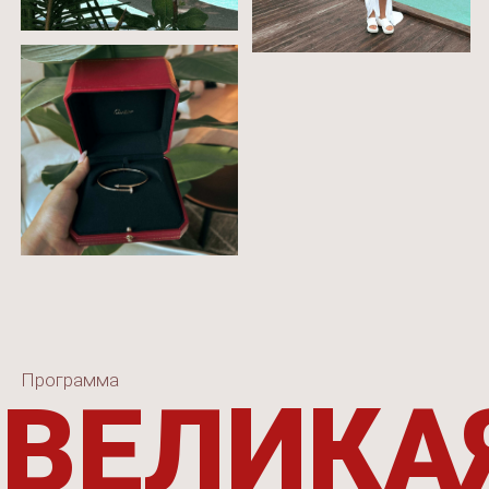
Пробудить и поддерживать свою уверенность в
себе, энергию, которая двигает вперед через азарт
и вдохновение
02
Стратегия
Как продавать в кайф
Как дойти кратчайшим путем к своему идеальному
будущему;
Легкие продажи, простые воронки, работа с
имеющимися ресурсами
03
Сопротивление
Убрать сопротивление, которое отнимает все силы
и энергию;
Негативные убеждения и сценарии