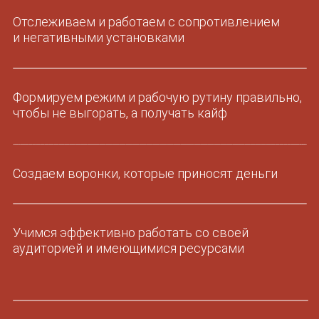
МИНИ-ГРУППА
В 10 ЧЕЛОВЕК
Мастермайнды, где через других ты
сможешь увидеть свои деструктивные
программы
Работа в группах и в парах, чтобы усиливать
друг друга
Личная обратная связь по продажам раз
в неделю от Анастасии
Эфиры по корректировке убеждений