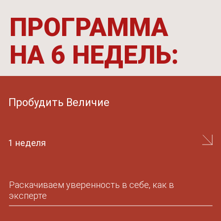
Выбираем связку воронки по любви
Научиться продавать в кайф
3-4 неделя
Реализовываем денежную стратегию, продаем
в удовольствие без тревожности
Отслеживаем и работаем с сопротивлением
и негативными установками
Формируем режим и рабочую рутину правильно,