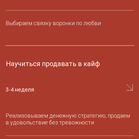
ЧТО
В ИТОГЕ
01
Ты научишься зарабатывать через радость
и удовольствие
02
Увеличишь свой доход без выгорания
03
Начнешь кайфовать от денег
записаться